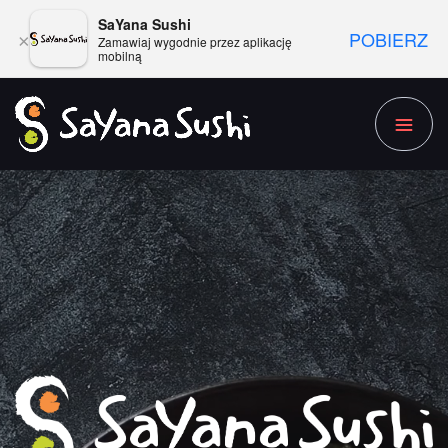
SaYana Sushi
POBIERZ
×
Zamawiaj wygodnie przez aplikację
mobilną