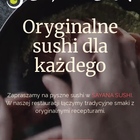
Oryginalne
sushi dla
każdego
Zapraszamy na pyszne sushi w
SAYANA SUSHI.
W naszej restauracji łączymy tradycyjne smaki z
oryginalnymi recepturami.