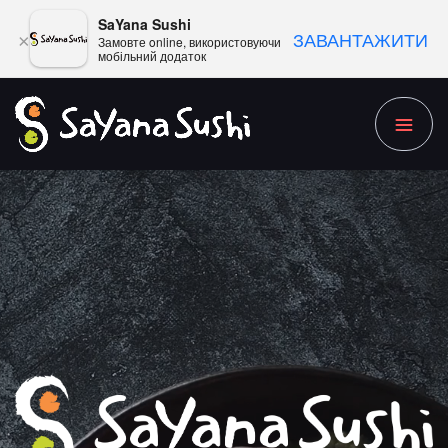
SaYana Sushi
ЗАВАНТАЖИТИ
×
Замовте online, використовуючи
мобільний додаток