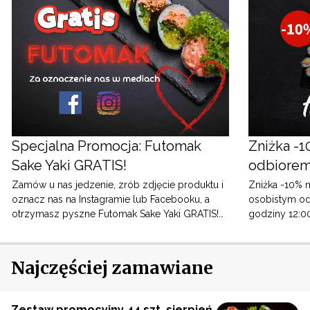
Specjalna Promocja: Futomak
Zniżka -1
Sake Yaki GRATIS!
odbiorem
Zamów u nas jedzenie, zrób zdjęcie produktu i
Zniżka -10% 
oznacz nas na Instagramie lub Facebooku, a
osobistym od
otrzymasz pyszne Futomak Sake Yaki GRATIS!
godziny 12:00 do 16:00. 
Jak to działa: 1. Zamów jedzenie z naszej strony
się z innymi 
internetowej lub aplikacji. 2. Zrób zdjęcie
swojego zamówienia. 3. Oznacz nas na
Najczęściej zamawiane
Instagramie (@sayanasushi) lub Facebooku
(@sayanasushi). 4. Otrzymasz kod rabatowy na
Futomak Sake Yaki w prywatnej wiadomości.
Zestaw promocyjny 44 szt. sierpień