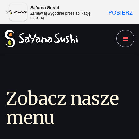
SaYana Sushi
POBIERZ
×
Zamawiaj wygodnie przez aplikację
mobilną
Zobacz nasze
menu