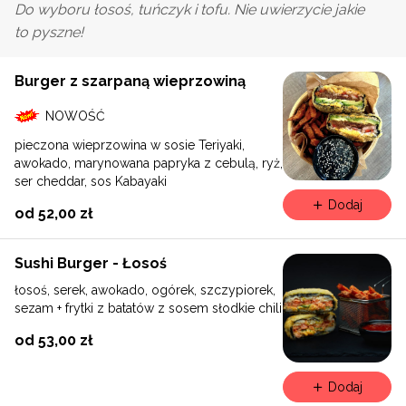
Do wyboru łosoś, tuńczyk i tofu. Nie uwierzycie jakie
to pyszne!
Burger z szarpaną wieprzowiną
NOWOŚĆ
pieczona wieprzowina w sosie Teriyaki,
awokado, marynowana papryka z cebulą, ryż,
ser cheddar, sos Kabayaki
Dodaj
od 52,00 zł
Sushi Burger - Łosoś
łosoś, serek, awokado, ogórek, szczypiorek,
sezam + frytki z batatów z sosem słodkie chili
od 53,00 zł
Dodaj