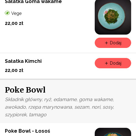
Sałatka Goma wakame
Vege
22,00 zł
Dodaj
Sałatka Kimchi
Dodaj
22,00 zł
Poke Bowl
Składnik główny, ryż, edamame, goma wakame,
awokado, rzepa marynowana, sezam, nori, sosy,
szypiorek, tamago
Poke Bowl - Łosoś