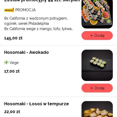
Kod rabatowy jest ważny do 30 grudnia 2026
roku. Nie przegap okazji! Czekamy na Twoje
PROMOCJA
zamówienie! #futomaksakeyaki #gratis
8x California z wędzonym pstrągiem,
#promocja #jedzenie #sushi #pyszne
ogórek, serek Philadelphia
#instagram #facebook
8x California wege z mango, tofu, tykwa
6x Futomak pieczona ryba maślana z
Dodaj
145,00 zł
marynowaną marchewką
6x Futomak z pieczonym łososiem, ogórek,
serek Philadelphia
Hosomaki - Awokado
8x Hosomak łosoś
8x Hosomak ogórek
Vege
17,00 zł
Dodaj
Hosomaki - Łosoś w tempurze
22,00 zł