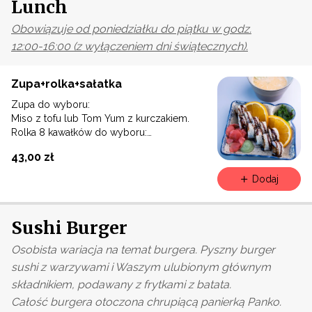
Lunch
Obowiązuje od poniedziałku do piątku w godz.
12:00-16:00 (z wyłączeniem dni świątecznych).
Zupa+rolka+sałatka
Zupa do wyboru:
Miso z tofu lub Tom Yum z kurczakiem.
Rolka 8 kawałków do wyboru:
California pieczony łosoś lub California
43,00 zł
surimi lub Hosomaki awokado lub California
crunch warzywa
Dodaj
Sałatka z trawy morskiej doprawiona
sezamem
Sushi Burger
Osobista wariacja na temat burgera. Pyszny burger
sushi z warzywami i Waszym ulubionym głównym
składnikiem, podawany z frytkami z batata.
Całość burgera otoczona chrupiącą panierką Panko.