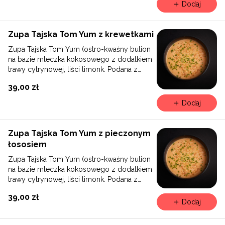
Dodaj
Zupa Tajska Tom Yum z krewetkami
Zupa Tajska Tom Yum (ostro-kwaśny bulion
na bazie mleczka kokosowego z dodatkiem
trawy cytrynowej, liści limonk. Podana z
krewetkami (4 sztuki), kiełkami fasoli Mung,
39,00 zł
sezamem, szczypiorkiem, makaronem
ryżowym.
Dodaj
Zupa Tajska Tom Yum z pieczonym
łososiem
Zupa Tajska Tom Yum (ostro-kwaśny bulion
na bazie mleczka kokosowego z dodatkiem
trawy cytrynowej, liści limonk. Podana z
pieczonym łososiem, kiełkami fasoli Mung,
39,00 zł
sezamem, szczypiorkiem, makaronem
Dodaj
ryżowym.