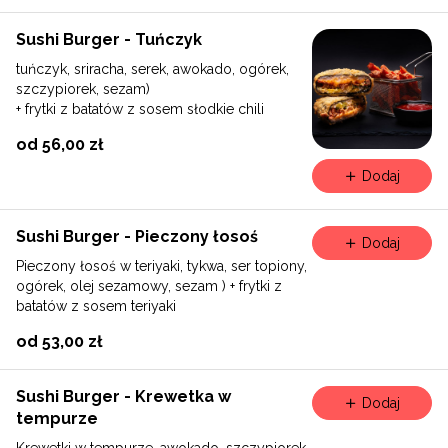
Sushi Burger - Tuńczyk
tuńczyk, sriracha, serek, awokado, ogórek,
szczypiorek, sezam)
+ frytki z batatów z sosem słodkie chili
od 56,00 zł
Dodaj
Sushi Burger - Pieczony łosoś
Dodaj
Pieczony łosoś w teriyaki, tykwa, ser topiony,
ogórek, olej sezamowy, sezam ) + frytki z
batatów z sosem teriyaki
od 53,00 zł
Sushi Burger - Krewetka w
Dodaj
tempurze
Krewetki w tempurze, awokado, szczypiorek,