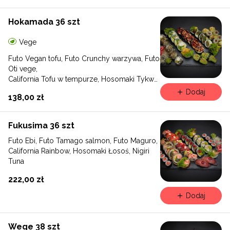
Hokamada 36 szt
Vege
Futo Vegan tofu, Futo Crunchy warzywa, Futo
Oti vege,
California Tofu w tempurze, Hosomaki Tykwa
w tempurze, Nigiri Awokado
Dodaj
138,00 zł
Fukusima 36 szt
Futo Ebi, Futo Tamago salmon, Futo Maguro,
California Rainbow, Hosomaki Łosoś, Nigiri
Tuna
222,00 zł
Dodaj
Wege 38 szt