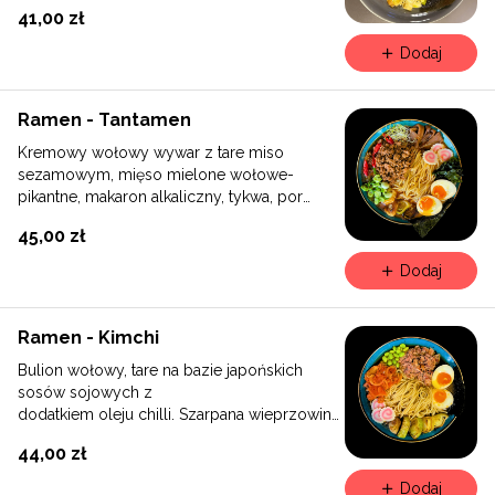
41,00 zł
Dodaj
Ramen - Tantamen
Kremowy wołowy wywar z tare miso
sezamowym, mięso mielone wołowe-
pikantne, makaron alkaliczny, tykwa, por
grillowany, jajko, szczypior, nori.
45,00 zł
Dodaj
Ramen - Kimchi
Bulion wołowy, tare na bazie japońskich
sosów sojowych z
dodatkiem oleju chilli. Szarpana wieprzowina,
pikantna kapusta kimchi, jajko,
44,00 zł
kiełki, edamame, szczypior, nori.
Dodaj