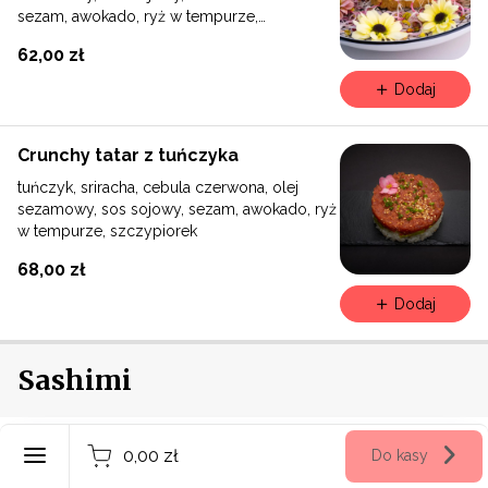
sezam, awokado, ryż w tempurze,
szczypiorek
62,00 zł
Dodaj
Crunchy tatar z tuńczyka
tuńczyk, sriracha, cebula czerwona, olej
sezamowy, sos sojowy, sezam, awokado, ryż
w tempurze, szczypiorek
68,00 zł
Dodaj
Sashimi
Polski
Sashimi z łosośiem
0,00 zł
Do kasy
Rejestracja
5 szt. łosoś, awokado, ryżowe kulki