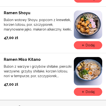
Ramen Shoyu
Bulion wołowy Shoyu. popcorn z krewetek,
korzeń lotosu, por, szczypiorek,
marynowane jajko, makaron alkaiczny, kiełki
fasoli mung, sezam
47,00 zł
Dodaj
Ramen Miso Kitano
Bulion z warzyw i grzybów shiitake, pierożki
warzywne, grzyby shiitake, korzeń lotosu,
nori w tempurze, por, szczypiorek,
marymowane jajko, makaron alkaiczny, kiełki
47,00 zł
fasoli mung, sezam.
Dodaj