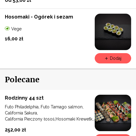
od 53,00 zł
Hosomaki - Ogórek i sezam
Vege
16,00 zł
Dodaj
Polecane
Rodzinny 44 szt
Futo Philadelphia, Futo Tamago salmon,
California Sakura,
California Pieczony łosoś,Hosomaki Krewetka
w tempurze, Hosomaki Ogórek
252,00 zł