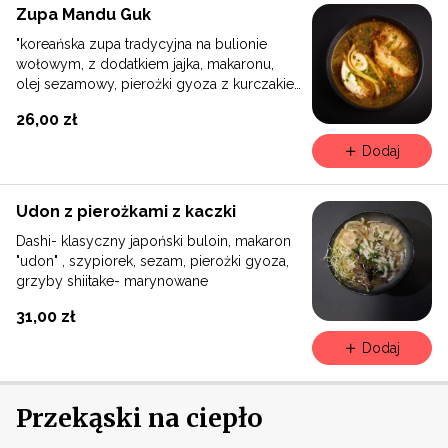
Zupa Mandu Guk
"koreańska zupa tradycyjna na bulionie
wołowym, z dodatkiem jajka, makaronu,
olej sezamowy, pierożki gyoza z kurczakiem,
szczypiorek"
26,00 zł
Dodaj
Udon z pierożkami z kaczki
Dashi- klasyczny japoński buloin, makaron
"udon" , szypiorek, sezam, pierożki gyoza,
grzyby shiitake- marynowane
31,00 zł
Dodaj
Przekąski na ciepło