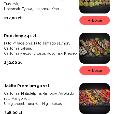
Tuńczyk,
Hosomaki Tykwa, Hosomaki Krab
212,00 zł
Dodaj
Rodzinny 44 szt
Futo Philadelphia, Futo Tamago salmon,
California Sakura,
California Pieczony łosoś,Hosomaki Krewetka
w tempurze, Hosomaki Ogórek
252,00 zł
Dodaj
Jakita Premium 50 szt
California: Philadelphia, Rainbow, Awokado
roll, Mango roll,
Unagi sweet, Tuna roll, Nigiri Łosoś
398,00 zł